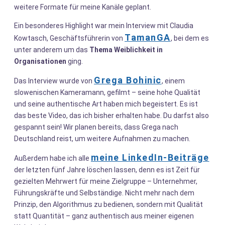
weitere Formate für meine Kanäle geplant.
Ein besonderes Highlight war mein Interview mit Claudia
TamanGA
Kowtasch, Geschäftsführerin von
, bei dem es
unter anderem um das
Thema Weiblichkeit in
Organisationen
ging.
Grega Bohinic
Das Interview wurde von
, einem
slowenischen Kameramann, gefilmt – seine hohe Qualität
und seine authentische Art haben mich begeistert. Es ist
das beste Video, das ich bisher erhalten habe. Du darfst also
gespannt sein! Wir planen bereits, dass Grega nach
Deutschland reist, um weitere Aufnahmen zu machen.
meine LinkedIn-Beiträge
Außerdem habe ich alle
der letzten fünf Jahre löschen lassen, denn es ist Zeit für
gezielten Mehrwert für meine Zielgruppe – Unternehmer,
Führungskräfte und Selbständige. Nicht mehr nach dem
Prinzip, den Algorithmus zu bedienen, sondern mit Qualität
statt Quantität – ganz authentisch aus meiner eigenen