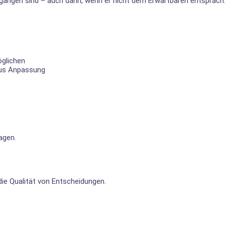
gangen sind – auch dann, wenn er nicht dem Erwartbaren entsprach
öglichen
 aus Anpassung
agen.
ie Qualität von Entscheidungen.