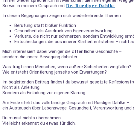
Immer wieder spreche ich mit Menschen, die ihren eigenen Weg ge
So wie in meinem Gespräch mit
.
Dr. Ruediger Dahlke
In diesen Begegnungen zeigen sich wiederkehrende Themen:
Berufung statt bloßer Funktion
Gesundheit als Ausdruck von Eigenverantwortung
Verluste, die nicht nur schmerzen, sondern Entwicklung erm
Entscheidungen, die aus innerer Klarheit entstehen – nicht
Mich interessiert dabei weniger die öffentliche Geschichte –
sondern die innere Bewegung dahinter.
Was trägt einen Menschen, wenn äußere Sicherheiten wegfallen?
Wie entsteht Orientierung jenseits von Erwartungen?
Im begleitenden Beitrag findest du bewusst gesetzte Reflexionsfr
Nicht als Anleitung.
Sondern als Einladung zur eigenen Klärung.
Am Ende steht das vollständige Gespräch mit Ruediger Dahlke –
ein Austausch über Lebenswege, Gesundheit, Verantwortung und d
Du musst nichts übernehmen.
Vielleicht erkennst du etwas für dich.