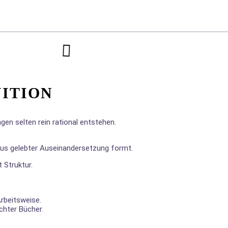
ITION
en selten rein rational entstehen.
 aus gelebter Auseinandersetzung formt.
 Struktur.
Arbeitsweise.
ichter Bücher.