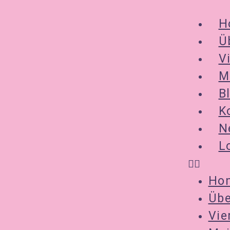
H
Ü
V
M
B
K
N
L
Ho
Übe
Vie