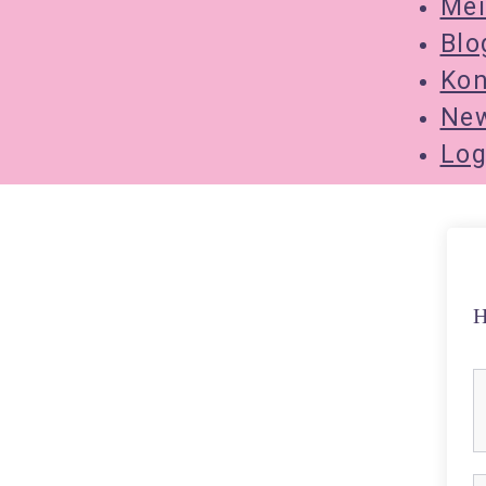
Mei
Blo
Kon
New
Log
H