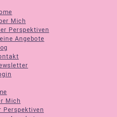
ome
ber Mich
ier Perspektiven
eine Angebote
log
ontakt
ewsletter
ogin
me
r Mich
r Perspektiven